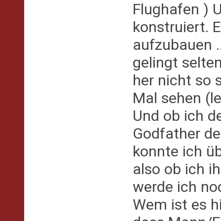
Flughafen ) U
konstruiert.
aufzubauen ..
gelingt selte
her nicht so s
Mal sehen (l
Und ob ich d
Godfather des
konnte ich üb
also ob ich 
werde ich no
Wem ist es h