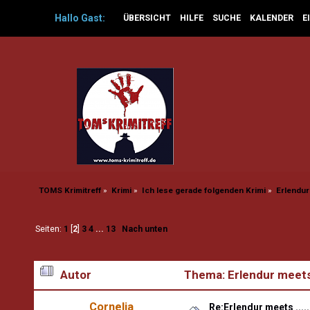
Hallo
Gast
:
ÜBERSICHT
HILFE
SUCHE
KALENDER
E
TOMS Krimitreff
»
Krimi
»
Ich lese gerade folgenden Krimi
»
Erlendur 
Seiten:
1
[
2
]
3
4
...
13
Nach unten
Autor
Thema: Erlendur meets 
Cornelia
Re:Erlendur meets .....