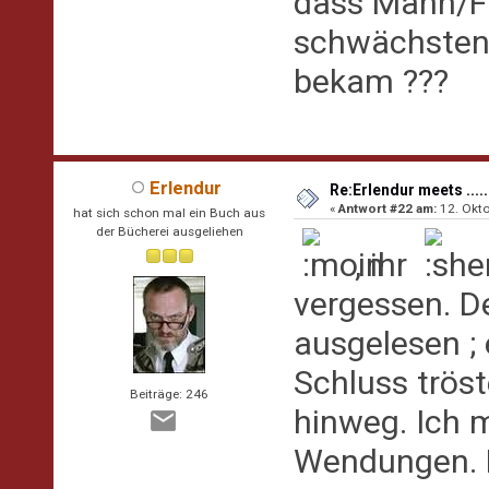
dass Mann/Fr
schwächsten 
bekam ???
Erlendur
Re:Erlendur meets .....
«
Antwort #22 am:
12. Okto
hat sich schon mal ein Buch aus
der Bücherei ausgeliehen
, ihr
vergessen. D
ausgelesen ; e
Schluss trös
Beiträge: 246
hinweg. Ich 
Wendungen. F