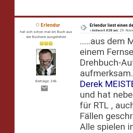
Erlendur
Erlendur liest einen d
«
Antwort #28 am:
29. Nove
hat sich schon mal ein Buch aus
der Bücherei ausgeliehen
.....aus dem 
einem Fernse
Drehbuch-Au
aufmerksam
Derek MEIST
Beiträge: 246
und hat nebe
für RTL , auc
Fällen geschr
Alle spielen 