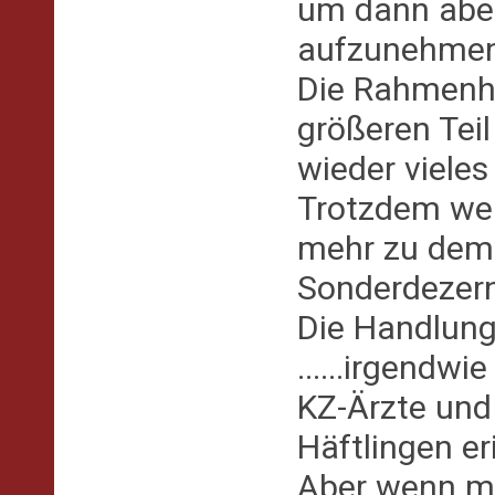
um dann abe
aufzunehmen
Die Rahmenh
größeren Teil
wieder vieles 
Trotzdem wer
mehr zu dem 
Sonderdezern
Die Handlung
......irgendw
KZ-Ärzte und
Häftlingen er
Aber wenn ma