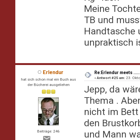
Meine Tochter
TB und musste
Handtasche u
unpraktisch i
Erlendur
Re:Erlendur meets .....
«
Antwort #25 am:
23. Okto
hat sich schon mal ein Buch aus
der Bücherei ausgeliehen
Jepp, da wär
Thema . Aber
nicht im Bett
den Brustkor
und Mann wac
Beiträge: 246