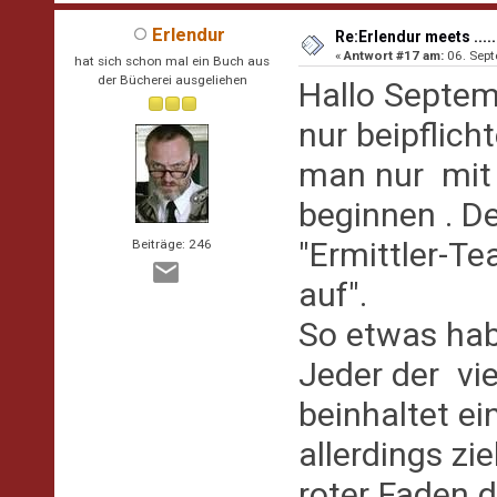
Erlendur
Re:Erlendur meets .....
«
Antwort #17 am:
06. Sept
hat sich schon mal ein Buch aus
der Bücherei ausgeliehen
Hallo Septem
nur beipflich
man nur mit
beginnen . D
"Ermittler-T
Beiträge: 246
auf".
So etwas hab
Jeder der vi
beinhaltet ei
allerdings zie
roter Faden 