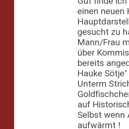
Gut finde ich
einen neuen 
Hauptdarstell
gesucht zu h
Mann/Frau mu
über Kommiss
bereits ange
Hauke Sötje" 
Unterm Stric
Goldfischchen
auf Historisc
Selbst wenn 
aufwärmt !