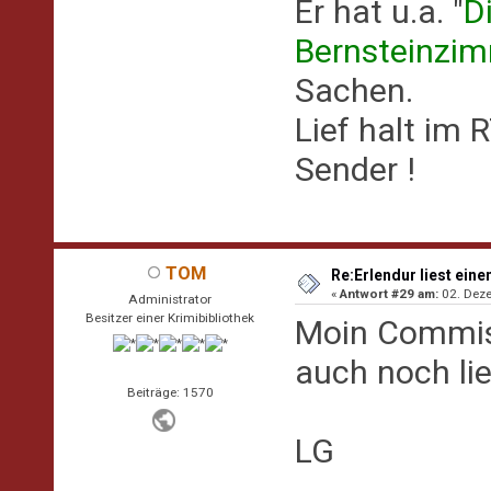
Er hat u.a. "
D
Bernsteinzi
Sachen.
Lief halt im 
Sender !
TOM
Re:Erlendur liest eine
«
Antwort #29 am:
02. Deze
Administrator
Besitzer einer Krimibibliothek
Moin Commisa
auch noch li
Beiträge: 1570
LG