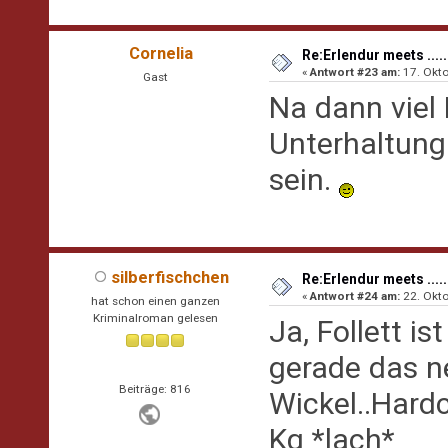
Cornelia
Re:Erlendur meets .....
«
Antwort #23 am:
17. Okto
Gast
Na dann viel
Unterhaltung 
sein.
silberfischchen
Re:Erlendur meets .....
«
Antwort #24 am:
22. Okto
hat schon einen ganzen
Kriminalroman gelesen
Ja, Follett i
gerade das n
Beiträge: 816
Wickel..Hard
Kg *lach*