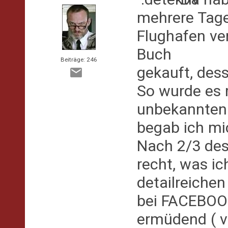
mehrere Tage
Flughafen ve
Buch
Beiträge: 246
gekauft, des
So wurde es 
unbekannten 
begab ich m
Nach 2/3 des
recht, was ic
detailreichen
bei FACEBOOK
ermüdend ( v