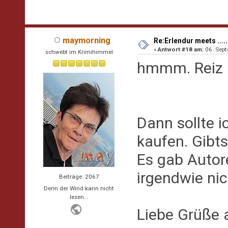
maymorning
Re:Erlendur meets .....
«
Antwort #18 am:
06. Sept
schwebt im Krimihimmel
hmmm. Reiz 
Dann sollte ic
kaufen. Gibt
Es gab Autore
irgendwie nic
Beiträge: 2067
Denn der Wind kann nicht
lesen...
Liebe Grüße a