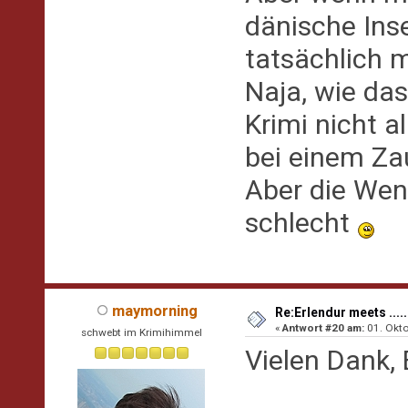
dänische Ins
tatsächlich mal ga
Naja, wie da
Krimi nicht all
bei einem Za
Aber die Wen
schlecht
maymorning
Re:Erlendur meets .....
«
Antwort #20 am:
01. Okto
schwebt im Krimihimmel
Vielen Dank, E