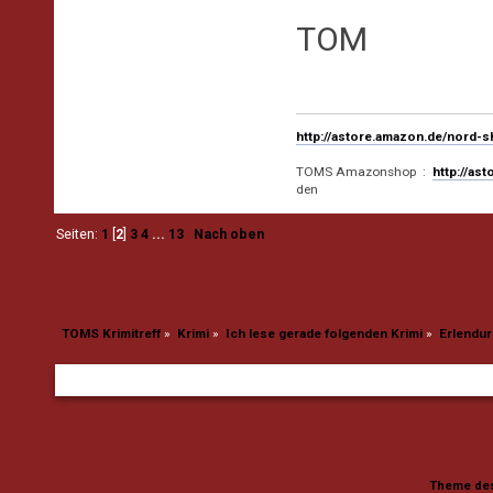
TOM
http://astore.amazon.de/nord-
TOMS Amazonshop :
http://as
den
Seiten:
1
[
2
]
3
4
...
13
Nach oben
TOMS Krimitreff
»
Krimi
»
Ich lese gerade folgenden Krimi
»
Erlendur 
Theme des