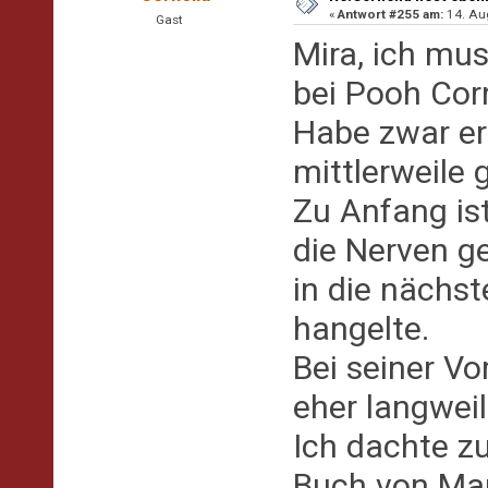
«
Antwort #255 am:
14. Aug
Gast
Mira, ich mu
bei Pooh Cor
Habe zwar ers
mittlerweile g
Zu Anfang is
die Nerven g
in die nächst
hangelte.
Bei seiner Vo
eher langweil
Ich dachte zu
Buch von Ma