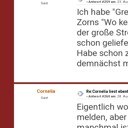
«
Antwort #259 am:
23. Aug
Gast
Ich habe "Gr
Zorns "Wo kei
der große St
schon gelief
Habe schon zi
demnächst m
Cornelia
Re:Cornelia liest eben
«
Antwort #260 am:
28. Aug
Gast
Eigentlich wo
melden, aber 
manchmal is