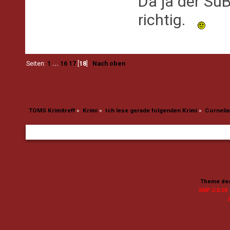
Da ja der SuB
richtig.
Seiten:
1
...
16
17
[
18
]
Nach oben
TOMS Krimitreff
»
Krimi
»
Ich lese gerade folgenden Krimi
»
Cornelia 
Theme des
SMF 2.0.19