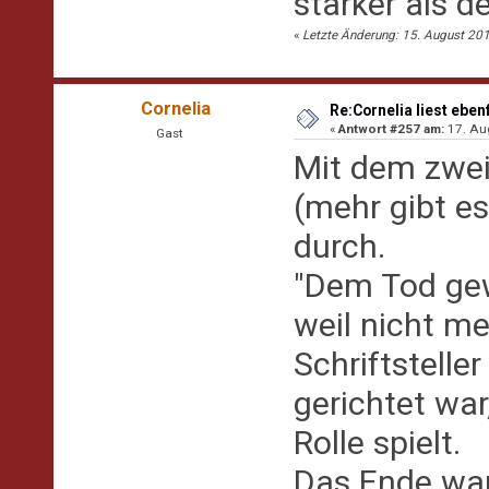
stärker als 
«
Letzte Änderung: 15. August 201
Cornelia
Re:Cornelia liest eben
«
Antwort #257 am:
17. Aug
Gast
Mit dem zwei
(mehr gibt es 
durch.
"Dem Tod gewe
weil nicht m
Schriftstell
gerichtet war
Rolle spielt.
Das Ende war 