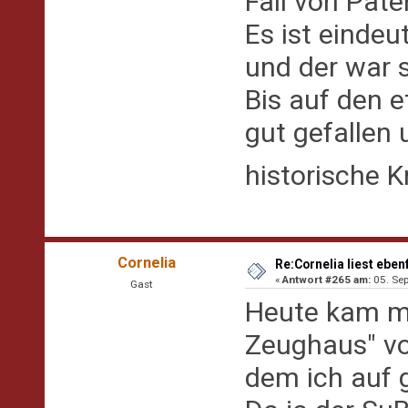
Fall von Pate
Es ist eindeut
und der war 
Bis auf den e
gut gefallen
historische K
Cornelia
Re:Cornelia liest eben
«
Antwort #265 am:
05. Sep
Gast
Heute kam mi
Zeughaus" von
dem ich auf 