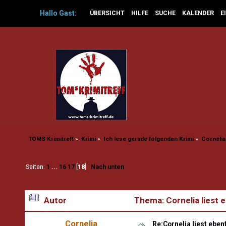
Hallo
Gast
:
ÜBERSICHT
HILFE
SUCHE
KALENDER
E
TOMS Krimitreff
»
Krimi
»
Ich lese gerade folgenden Krimi
»
Cornelia 
Seiten:
1
...
16
17
[
18
]
Nach unten
Autor
Thema: Cornelia liest 
Cornelia
Re:Cornelia liest eben