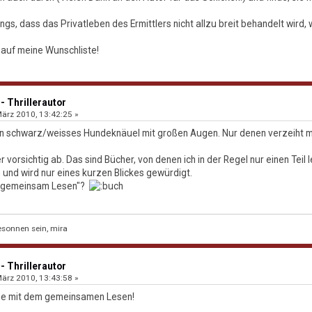
ngs, dass das Privatleben des Ermittlers nicht allzu breit behandelt wird, wie
auf meine Wunschliste!
- Thrillerautor
ärz 2010, 13:42:25 »
 ein schwarz/weisses Hundeknäuel mit großen Augen. Nur denen verzeiht 
ber vorsichtig ab. Das sind Bücher, von denen ich in der Regel nur einen Teil
 und wird nur eines kurzen Blickes gewürdigt.
: "gemeinsam Lesen"?
sonnen sein, mira
- Thrillerautor
ärz 2010, 13:43:58 »
Idee mit dem gemeinsamen Lesen!