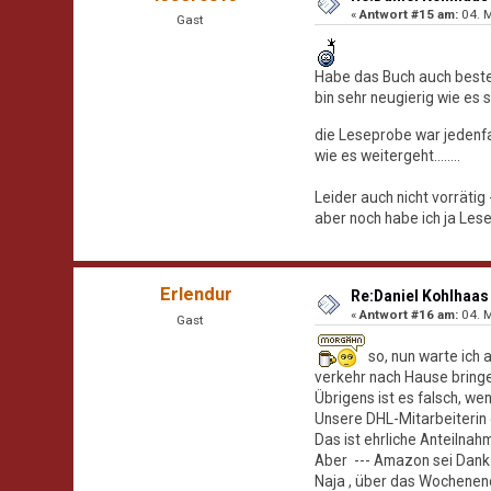
«
Antwort #15 am:
04. M
Gast
Habe das Buch auch bestel
bin sehr neugierig wie es si
die Leseprobe war jedenf
wie es weitergeht........
Leider auch nicht vorrätig 
aber noch habe ich ja Les
Erlendur
Re:Daniel Kohlhaas 
«
Antwort #16 am:
04. M
Gast
so, nun warte ich 
verkehr nach Hause bring
Übrigens ist es falsch, 
Unsere DHL-Mitarbeiterin e
Das ist ehrliche Anteilna
Aber --- Amazon sei Dank -
Naja , über das Wochenend