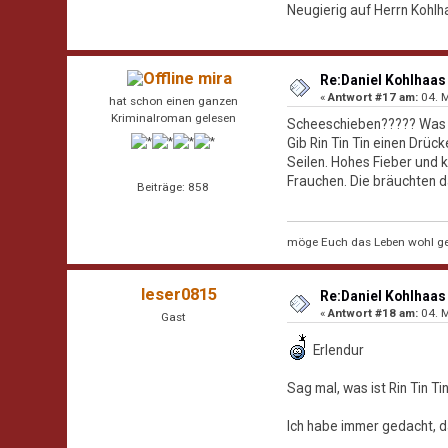
Neugierig auf Herrn Kohlh
mira
Re:Daniel Kohlhaas 
«
Antwort #17 am:
04. M
hat schon einen ganzen
Kriminalroman gelesen
Scheeschieben????? Was is
Gib Rin Tin Tin einen Drüc
Seilen. Hohes Fieber und k
Frauchen. Die bräuchten 
Beiträge: 858
möge Euch das Leben wohl ge
leser0815
Re:Daniel Kohlhaas 
«
Antwort #18 am:
04. M
Gast
Erlendur
Sag mal, was ist Rin Tin T
Ich habe immer gedacht, da