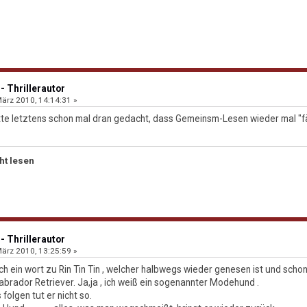
- Thrillerautor
ärz 2010, 14:14:31 »
! Hatte letztens schon mal dran gedacht, dass Gemeinsm-Lesen wieder mal "fäl
ht lesen
- Thrillerautor
ärz 2010, 13:25:59 »
ch ein wort zu Rin Tin Tin , welcher halbwegs wieder genesen ist und scho
 Labrador Retriever. Ja,ja , ich weiß ein sogenannter Modehund .
 folgen tut er nicht so.