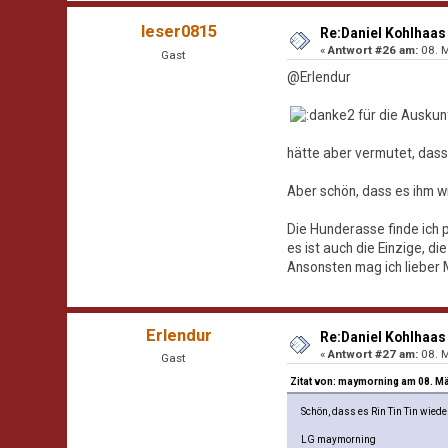
leser0815
Re:Daniel Kohlhaas 
«
Antwort #26 am:
08. M
Gast
@Erlendur
für die Auskunf
hätte aber vermutet, dass
Aber schön, dass es ihm w
Die Hunderasse finde ich p
es ist auch die Einzige, die
Ansonsten mag ich lieber
Erlendur
Re:Daniel Kohlhaas 
«
Antwort #27 am:
08. M
Gast
Zitat von: maymorning am 08. Mä
Schön, dass es Rin Tin Tin wieder
LG maymorning