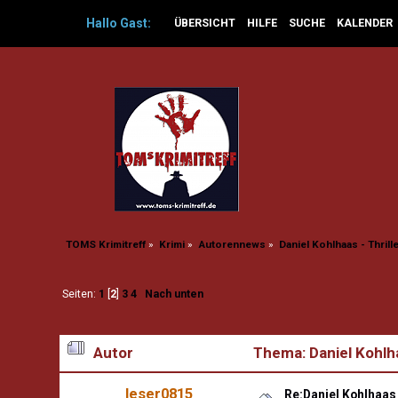
Hallo
Gast
:
ÜBERSICHT
HILFE
SUCHE
KALENDER
TOMS Krimitreff
»
Krimi
»
Autorennews
»
Daniel Kohlhaas - Thrill
Seiten:
1
[
2
]
3
4
Nach unten
Autor
Thema: Daniel Kohlha
leser0815
Re:Daniel Kohlhaas 