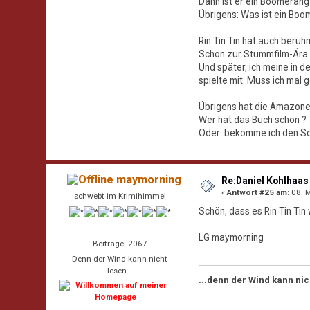
Dann ist er ein Boomerang-H
Übrigens: Was ist ein Boom
Rin Tin Tin hat auch berü
Schon zur Stummfilm-Ära 
Und später, ich meine in d
spielte mit. Muss ich mal 
Übrigens hat die Amazone
Wer hat das Buch schon ?
Oder bekomme ich den Sch
maymorning
Re:Daniel Kohlhaas 
«
Antwort #25 am:
08. M
schwebt im Krimihimmel
Schön, dass es Rin Tin Tin 
LG maymorning
Beiträge: 2067
Denn der Wind kann nicht
lesen...
...denn der Wind kann nic