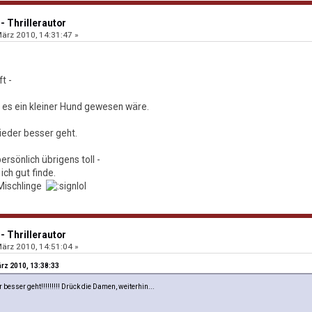
- Thrillerautor
ärz 2010, 14:31:47 »
t -
 es ein kleiner Hund gewesen wäre.
ieder besser geht.
ersönlich übrigens toll -
 ich gut finde.
 Mischlinge
- Thrillerautor
ärz 2010, 14:51:04 »
rz 2010, 13:38:33
 besser geht!!!!!!!!! Drück die Damen, weiterhin...