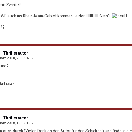
ir Zweifel!
E auch ins Rhein-Main-Gebiet kommen, leider !!!!!!!!!!!!!! :Nein1
???
- Thrillerautor
ärz 2010, 20:38:49 »
hund?
ht lesen
- Thrillerautor
ärz 2010, 12:57:12 »
 auch durch (Vielen Dank an den Autor für das Schicken!) und finde, sie 