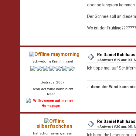
aber so langsam kommen m
Der Schnee soll an diesem W
Wo ist der Frühling??????
maymorning
Re:Daniel Kohlhaas 
«
Antwort #19 am:
04. M
schwebt im Krimihimmel
Ich tippe mal auf Schäfer
Beiträge: 2067
...denn der Wind kann nic
Denn der Wind kann nicht
lesen...
Re:Daniel Kohlhaas 
silberfischchen
«
Antwort #20 am:
05. M
hat schon einen ganzen
Ich habe die Leseprobe nun