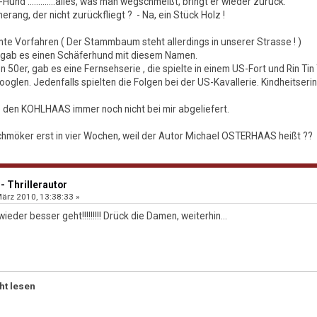
und .............alles, was man wegschmeißt, bringt er wieder zurück.
erang, der nicht zurückfliegt ? - Na, ein Stück Holz !
hmte Vorfahren ( Der Stammbaum steht allerdings in unserer Strasse ! )
gab es einen Schäferhund mit diesem Namen.
en 50er, gab es eine Fernsehserie , die spielte in einem US-Fort und Rin 
googlen. Jedenfalls spielten die Folgen bei der US-Kavallerie. Kindheitse
 den KOHLHAAS immer noch nicht bei mir abgeliefert.
möker erst in vier Wochen, weil der Autor Michael OSTERHAAS heißt ??
- Thrillerautor
ärz 2010, 13:38:33 »
wieder besser geht!!!!!!!!! Drück die Damen, weiterhin...
ht lesen