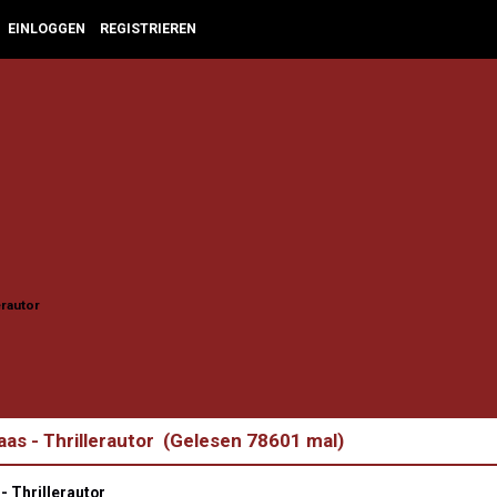
EINLOGGEN
REGISTRIEREN
erautor
as - Thrillerautor (Gelesen 78601 mal)
- Thrillerautor