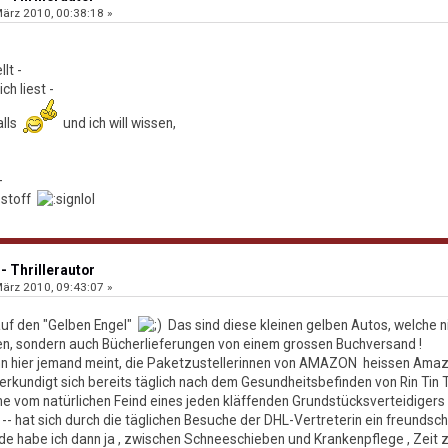
ärz 2010, 00:38:18 »
lt -
ch liest -
alls
und ich will wissen,
-
estoff
- Thrillerautor
ärz 2010, 09:43:07 »
auf den "Gelben Engel"
Das sind diese kleinen gelben Autos, welche ni
en, sondern auch Bücherlieferungen von einem grossen Buchversand !
wenn hier jemand meint, die Paketzustellerinnen von AMAZON heissen Am
rkundigt sich bereits täglich nach dem Gesundheitsbefinden von Rin Tin T
hme vom natürlichen Feind eines jeden kläffenden Grundstücksverteidigers 
- hat sich durch die täglichen Besuche der DHL-Vertreterin ein freundscha
e habe ich dann ja , zwischen Schneeschieben und Krankenpflege , Zeit z