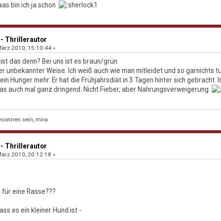
aas bin ich ja schon
- Thrillerautor
ärz 2010, 15:10:44 »
t das denn? Bei uns ist es braun/grün.
ker unbekannter Weise. Ich weiß auch wie man mitleidet und so garnichts tu
ein Hunger mehr. Er hat die Frühjahrsdiät in 3 Tagen hinter sich gebracht.
das auch mal ganz dringend. Nicht Fieber, aber Nahrungsverweigerung
sonnen sein, mira
- Thrillerautor
ärz 2010, 20:12:18 »
in für eine Rasse???
ss es ein kleiner Hund ist -