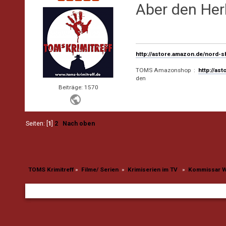
Aber den Her
http://astore.amazon.de/nord-
TOMS Amazonshop :
http://as
den
Beiträge: 1570
Seiten: [
1
]
2
Nach oben
TOMS Krimitreff
»
Filme/ Serien 
»
Krimiserien im TV  
»
Kommissar Wa