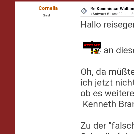
Cornelia
Re:Kommissar Wallande
«
Antwort #1 am:
09. Juli 2
Gast
Hallo reisege
an diese
Oh, da müßte
ich jetzt nic
ob es weiter
Kenneth Bran
Zu der "falsc