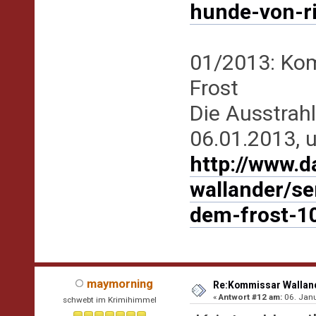
hunde-von-r
01/2013: Ko
Frost
Die Ausstrah
06.01.2013, 
http://www.d
wallander/s
dem-frost-1
maymorning
Re:Kommissar Wallande
«
Antwort #12 am:
06. Janu
schwebt im Krimihimmel