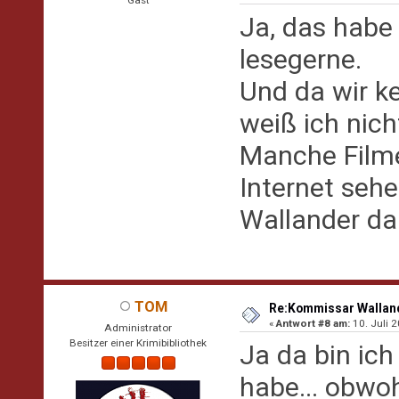
Ja, das habe
lesegerne.
Und da wir k
weiß ich nich
Manche Filme
Internet seh
Wallander da
TOM
Re:Kommissar Wallande
«
Antwort #8 am:
10. Juli 2
Administrator
Besitzer einer Krimibibliothek
Ja da bin ich
habe... obwo