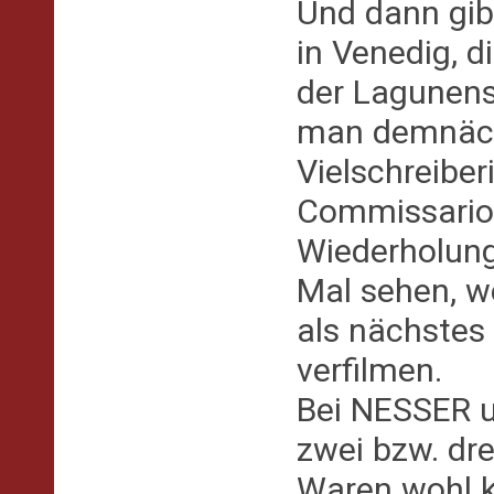
Und dann gib
in Venedig, d
der Lagunens
man demnächs
Vielschreiber
Commissario z
Wiederholung
Mal sehen, w
als nächstes
verfilmen.
Bei NESSER u
zwei bzw. dre
Waren wohl k