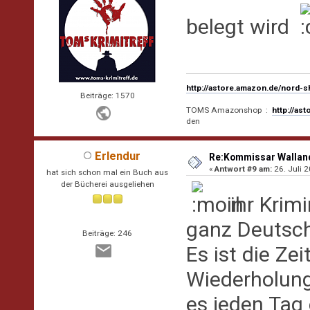
belegt wird
http://astore.amazon.de/nord-
Beiträge: 1570
TOMS Amazonshop :
http://as
den
Erlendur
Re:Kommissar Wallande
«
Antwort #9 am:
26. Juli 2
hat sich schon mal ein Buch aus
der Bücherei ausgeliehen
ihr Krim
ganz Deutsch
Beiträge: 246
Es ist die Ze
Wiederholunge
es jeden Tag