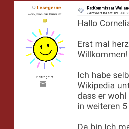
Lesegerne
Re:Kommissar Wallande
«
Antwort #3 am:
09. Juli 2
weiß, was ein Krimi ist
Hallo Corneli
Erst mal herz
Willkommen!
Ich habe sel
Beiträge: 9
Wikipedia un
dass er wohl
in weiteren 5
Da bin ich ma