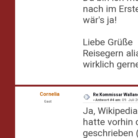
nach im Erst
wär's ja!
Liebe Grüße
Reisegern al
wirklich gern
Cornelia
Re:Kommissar Wallande
«
Antwort #4 am:
09. Juli 2
Gast
Ja, Wikipedia
hatte vorhin
geschrieben (e