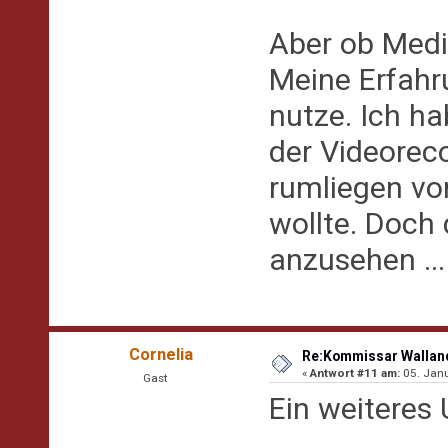
Aber ob Medi
Meine Erfahru
nutze. Ich ha
der Videorec
rumliegen vo
wollte. Doch 
anzusehen ...
Cornelia
Re:Kommissar Walland
«
Antwort #11 am:
05. Janu
Gast
Ein weiteres