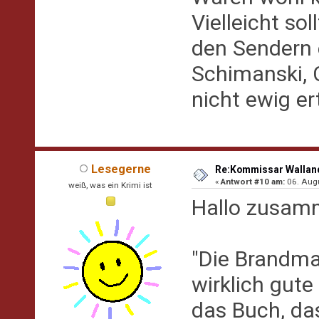
Vielleicht so
den Sendern ei
Schimanski, 
nicht ewig e
Lesegerne
Re:Kommissar Wallande
«
Antwort #10 am:
06. Augu
weiß, was ein Krimi ist
Hallo zusam
"Die Brandma
wirklich gute
das Buch, das