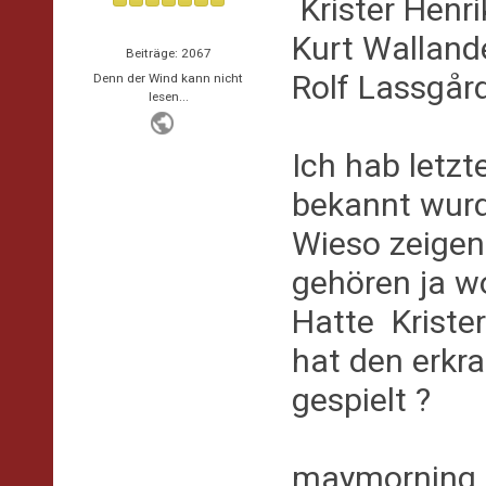
Krister Henr
Kurt Wallande
Beiträge: 2067
Rolf Lassgård
Denn der Wind kann nicht
lesen...
Ich hab letzt
bekannt wurde
Wieso zeigen 
gehören ja w
Hatte Kriste
hat den erkr
gespielt ?
maymorning