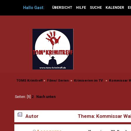
Hallo
Gast
:
ÜBERSICHT
HILFE
SUCHE
KALENDER
E
TOMS Krimitreff
»
Filme/ Serien 
»
Krimiserien im TV  
»
Kommissar Wa
Seiten: [
1
]
2
Nach unten
Autor
Thema: Kommissar Wall