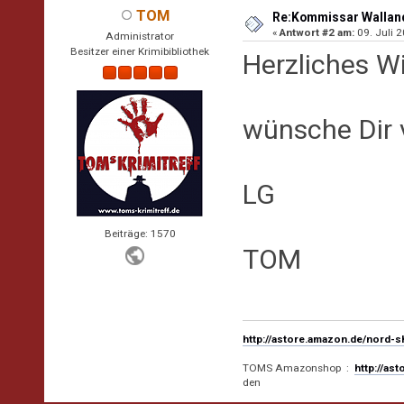
TOM
Re:Kommissar Wallande
«
Antwort #2 am:
09. Juli 2
Administrator
Besitzer einer Krimibibliothek
Herzliches W
wünsche Dir v
LG
Beiträge: 1570
TOM
http://astore.amazon.de/nord-
TOMS Amazonshop :
http://as
den