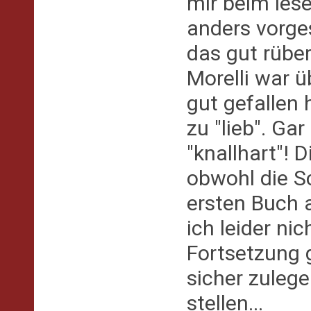
mir beim les
anders vorges
das gut rübe
Morelli war 
gut gefallen 
zu "lieb". Gar
"knallhart"! 
obwohl die Sc
ersten Buch 
ich leider ni
Fortsetzung 
sicher zuleg
stellen...