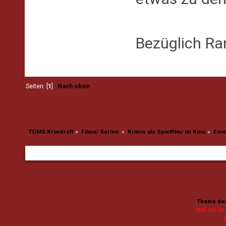
Bezüglich Ra
Seiten: [
1
]
Nach oben
TOMS Krimitreff
»
Filme/ Serien 
»
Krimis als Spielfilm/ im Kino
»
Einm
Theme des
SMF 2.0.19