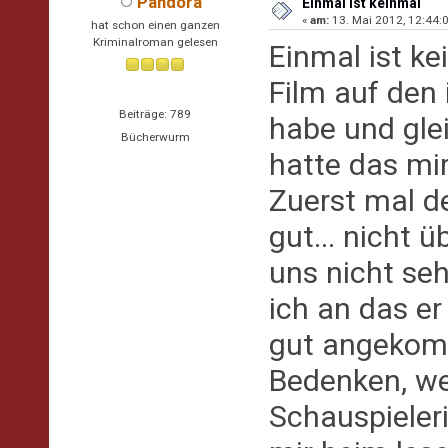
Pandora
Einmal ist keinmal
«
am:
13. Mai 2012, 12:44:0
hat schon einen ganzen
Kriminalroman gelesen
Einmal ist k
Film auf den
Beiträge: 789
habe und glei
Bücherwurm
hatte das mir
Zuerst mal d
gut... nicht ü
uns nicht se
ich an das er
gut angekomm
Bedenken, wei
Schauspieleri