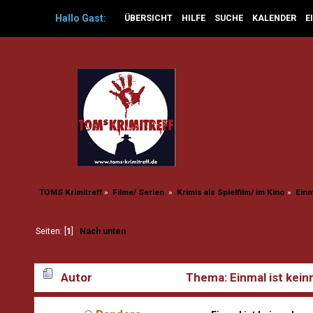
Hallo
Gast
:
ÜBERSICHT
HILFE
SUCHE
KALENDER
E
TOMS Krimitreff
»
Filme/ Serien 
»
Krimis als Spielfilm/ im Kino
»
Einm
Seiten: [
1
]
Nach unten
Autor
Thema: Einmal ist kein