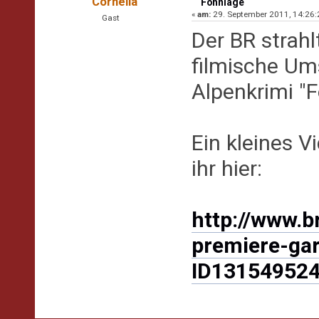
Cornelia
Föhnlage
«
am:
29. September 2011, 14:26:
Gast
Der BR strah
filmische Um
Alpenkrimi "
Ein kleines V
ihr hier:
http://www.b
premiere-ga
ID131549524