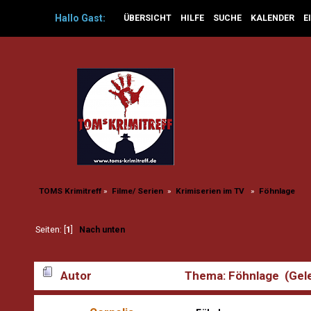
Hallo
Gast
:
ÜBERSICHT
HILFE
SUCHE
KALENDER
E
TOMS Krimitreff
»
Filme/ Serien 
»
Krimiserien im TV  
»
Föhnlage
Seiten: [
1
]
Nach unten
Autor
Thema: Föhnlage (Gel