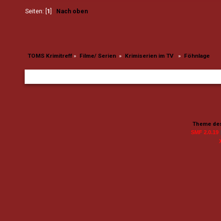
Seiten: [
1
]
Nach oben
TOMS Krimitreff
»
Filme/ Serien 
»
Krimiserien im TV  
»
Föhnlage
Theme des
SMF 2.0.19