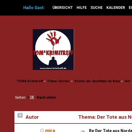
Hallo
Gast
:
ÜBERSICHT
HILFE
SUCHE
KALENDER
E
TOMS Krimitreff
»
Filme/ Serien 
»
Krimis als Spielfilm/ im Kino
»
Der 
Seiten:
1
[
2
]
Nach unten
Autor
Thema: Der Tote aus N
mira
Re:Der Tote aus Norde