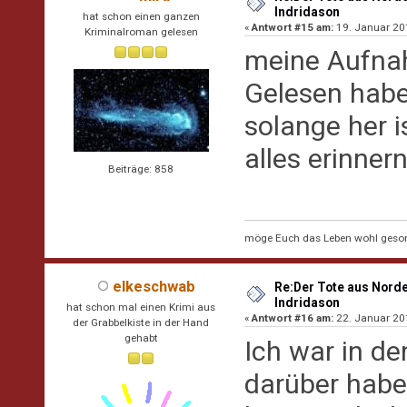
Indridason
hat schon einen ganzen
«
Antwort #15 am:
19. Januar 201
Kriminalroman gelesen
meine Aufnah
Gelesen habe 
solange her i
alles erinner
Beiträge: 858
möge Euch das Leben wohl geson
elkeschwab
Re:Der Tote aus Norde
Indridason
hat schon mal einen Krimi aus
«
Antwort #16 am:
22. Januar 201
der Grabbelkiste in der Hand
gehabt
Ich war in de
darüber habe 