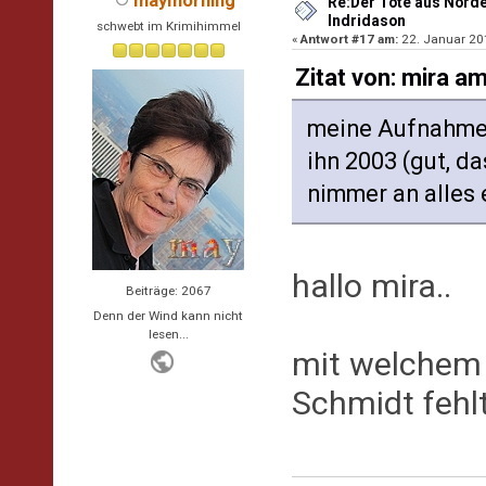
maymorning
Re:Der Tote aus Norde
Indridason
schwebt im Krimihimmel
«
Antwort #17 am:
22. Januar 201
Zitat von: mira a
meine Aufnahme i
ihn 2003 (gut, da
nimmer an alles 
hallo mira..
Beiträge: 2067
Denn der Wind kann nicht
lesen...
mit welchem 
Schmidt feh