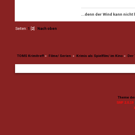
...denn der Wind kann nicht
Seiten:
1
[
2
]
Nach oben
TOMS Krimitreff
»
Filme/ Serien 
»
Krimis als Spielfilm/ im Kino
»
Der 
Theme des
SMF 2.0.19