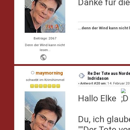
Danke für di
...denn der Wind kann nicht
Beiträge: 2067
Denn der Wind kann nicht
lesen...
maymorning
Re:Der Tote aus Norde
Indridason
schwebt im Krimihimmel
«
Antwort #20 am:
14. Februar 20
Hallo Elke
Du, ich glaub
""Der Tote v