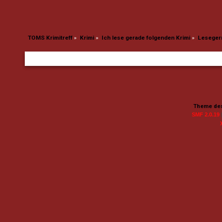
TOMS Krimitreff
»
Krimi
»
Ich lese gerade folgenden Krimi
»
Lesegern
Theme des
SMF 2.0.19