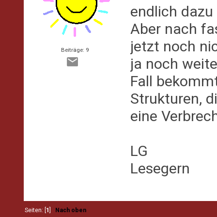
endlich dazu
Aber nach fa
jetzt noch n
Beiträge: 9
ja noch weite
Fall bekommt
Strukturen, d
eine Verbrech
LG
Lesegern
Seiten: [
1
]
Nach oben