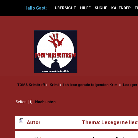
Hallo
Gast
:
ÜBERSICHT
HILFE
SUCHE
KALENDER
E
TOMS Krimitreff
»
Krimi
»
Ich lese gerade folgenden Krimi
»
Lesegern
Seiten: [
1
]
Nach unten
Autor
Thema: Lesegerne lies