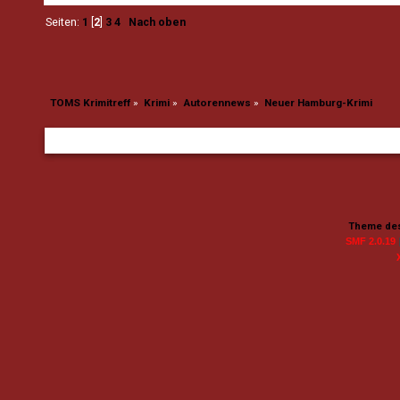
Seiten:
1
[
2
]
3
4
Nach oben
TOMS Krimitreff
»
Krimi
»
Autorennews
»
Neuer Hamburg-Krimi
Theme des
SMF 2.0.19