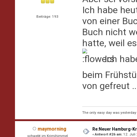
Ich habe heu
Beiträge: 193
von einer Bu
Buch nicht we
hatte, weil 
Ich habe
beim Frühst
von gefreut ..
The only easy day was yesterday
maymorning
Re:Neuer Hamburg-Kr
«
Antwort #26 am:
12. Juli
schwebt im Krimihimmel