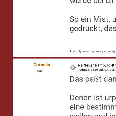
würde bei di
So ein Mist, 
gedrückt, da
The only easy day was yesterday
Cornelia
Re:Neuer Hamburg-Kr
«
Antwort #20 am:
03. Juli
Gast
Das paßt da
Denen ist urp
eine bestimm