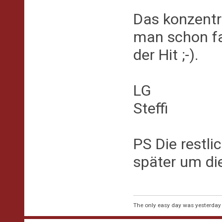
Das konzentr
man schon fa
der Hit ;-).
LG
Steffi
PS Die restli
später um di
The only easy day was yesterday