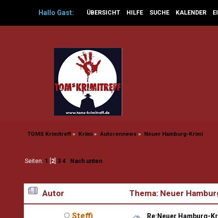
Hallo
Gast
:
ÜBERSICHT
HILFE
SUCHE
KALENDER
E
TOMS Krimitreff
»
Krimi
»
Autorennews
»
Neuer Hamburg-Krimi
Seiten:
1
[
2
]
3
4
Nach unten
Autor
Thema: Neuer Hamburg
Steffi
Re:Neuer Hamburg-Kr