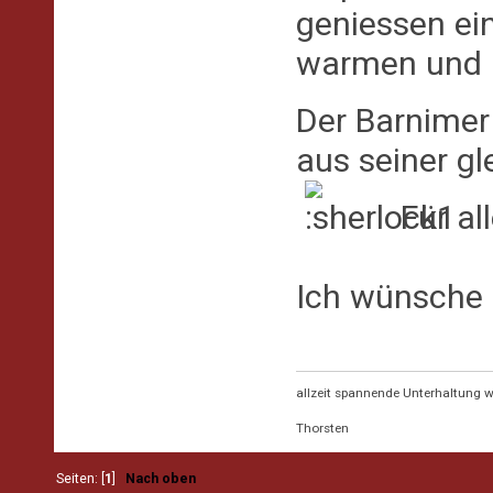
geniessen ei
warmen und k
Der Barnimer
aus seiner g
Für al
Ich wünsche 
allzeit spannende Unterhaltung 
Thorsten
Seiten: [
1
]
Nach oben