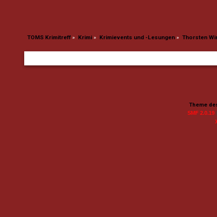
TOMS Krimitreff
»
Krimi
»
Krimievents und -Lesungen
»
Thorsten Wir
Theme des
SMF 2.0.19