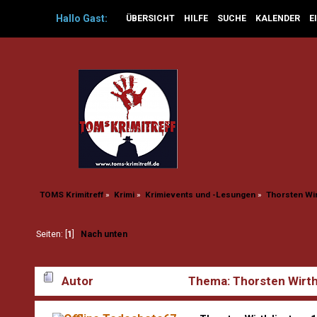
Hallo
Gast
:
ÜBERSICHT
HILFE
SUCHE
KALENDER
E
TOMS Krimitreff
»
Krimi
»
Krimievents und -Lesungen
»
Thorsten Wir
Seiten: [
1
]
Nach unten
Autor
Thema: Thorsten Wirth 
schwebt d (Gelesen 13760 mal)