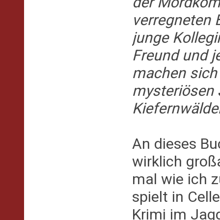
der Mordkomm
verregneten 
junge Kolleg
Freund und je
machen sich 
mysteriösen 
Kiefernwälder
An dieses Buc
wirklich groß
mal wie ich 
spielt in Cell
Krimi im Jag