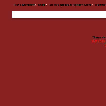
TOMS Krimitreff
»
Krimi
»
Ich lese gerade folgenden Krimi
»
silberfis
Theme des
SMF 2.0.19