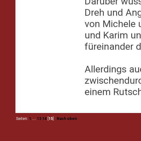
Darüber wusst
Dreh und Ange
von Michele u
und Karim un
füreinander 
Allerdings a
zwischendurc
einem Rutsch 
Seiten:
1
...
13
14
[
15
]
Nach oben