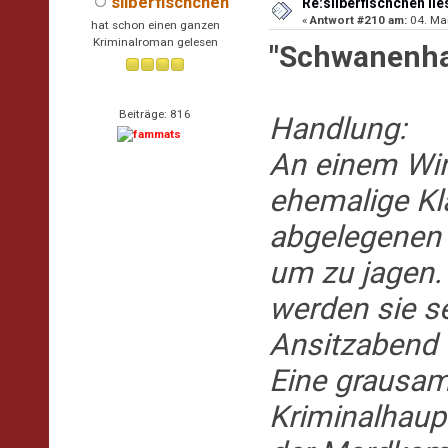
silberfischchen
Re:silberfischchen lie
«
Antwort #210 am:
04. Mai
hat schon einen ganzen
Kriminalroman gelesen
"Schwanenhal
Beiträge: 816
Handlung:
An einem Win
ehemalige K
abgelegenen
um zu jagen.
werden sie se
Ansitzabend 
Eine grausam
Kriminalhaup