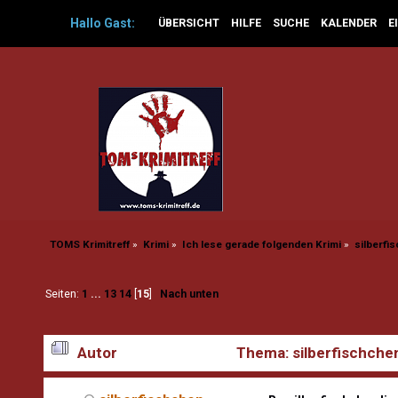
Hallo
Gast
:
ÜBERSICHT
HILFE
SUCHE
KALENDER
E
TOMS Krimitreff
»
Krimi
»
Ich lese gerade folgenden Krimi
»
silberfis
Seiten:
1
...
13
14
[
15
]
Nach unten
Autor
Thema: silberfischchen