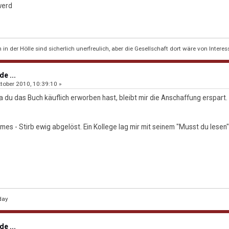
n der Hölle sind sicherlich unerfreulich, aber die Gesellschaft dort wäre von Interes
e ...
tober 2010, 10:39:10 »
Da du das Buch käuflich erworben hast, bleibt mir die Anschaffung erspart
es - Stirb ewig abgelöst. Ein Kollege lag mir mit seinem "Musst du lesen" 
day
e ...