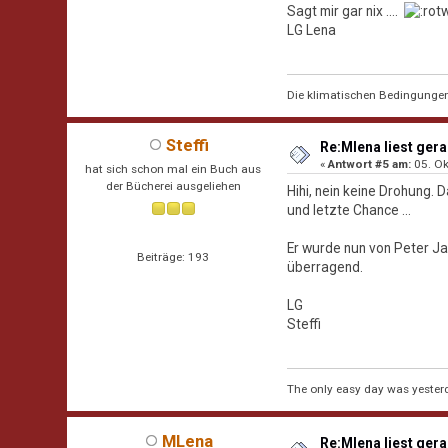
Sagt mir gar nix ....
LG Lena
Die klimatischen Bedingungen i
Steffi
Re:Mlena liest gerad
«
Antwort #5 am:
05. Ok
hat sich schon mal ein Buch aus
der Bücherei ausgeliehen
Hihi, nein keine Drohung. 
und letzte Chance ...
Er wurde nun von Peter Jam
Beiträge: 193
überragend.
LG
Steffi
The only easy day was yester
MLena
Re:Mlena liest gerad