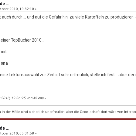
e ...
tober 2010, 19:32:10 »
t auch durch ... und auf die Gefahr hin, zu viele Kartoffeln zu produzieren
einer TopBücher 2010 ..
 mit
rona
eine Lektüreauswahl zur Zeit ist sehr erfreulich, stelle ich fest .. aber d
r 2010, 19:36:25 von MLena
»
n der Hölle sind sicherlich unerfreulich, aber die Gesellschaft dort wäre von Interes
e ...
tober 2010, 05:31:58 »