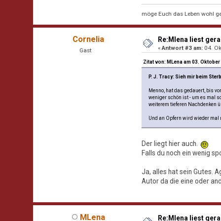
möge Euch das Leben wohl ge
Cornelia
Re:Mlena liest gerad
«
Antwort #3 am:
04. Ok
Gast
Zitat von: MLena am 03. Oktober
P. J. Tracy: Sieh mir beim Ster
Menno, hat das gedauert, bis von
weniger schön ist - um es mal s
weiterem tieferen Nachdenken üb
Und an Opfern wird wieder mal ni
Der liegt hier auch.
Falls du noch ein wenig sp
Ja, alles hat sein Gutes. 
Autor da die eine oder an
MLena
Re:Mlena liest gerad