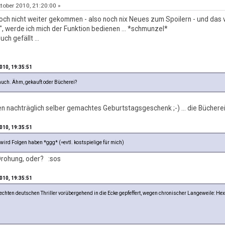
tober 2010, 21:20:00 »
 noch nicht weiter gekommen - also noch nix Neues zum Spoilern - und das
 werde ich mich der Funktion bedienen ... *schmunzel*
ch gefällt ...
2010, 19:35:51
 auch. Ähm, gekauft oder Bücherei?
en nachträglich selber gemachtes Geburtstagsgeschenk ;-) ... die Büchere
2010, 19:35:51
e wird Folgen haben *ggg* (=evtl. kostspielige für mich)
Drohung, oder? :sos
2010, 19:35:51
echten deutschen Thriller vorübergehend in die Ecke gepfeffert, wegen chronischer Langeweile: H