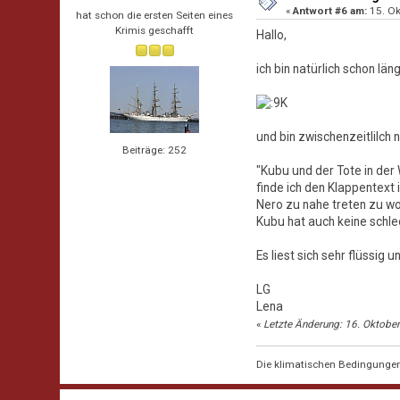
«
Antwort #6 am:
15. Ok
hat schon die ersten Seiten eines
Krimis geschafft
Hallo,
ich bin natürlich schon län
und bin zwischenzeitlilch n
Beiträge: 252
"Kubu und der Tote in der
finde ich den Klappentext
Nero zu nahe treten zu wol
Kubu hat auch keine schle
Es liest sich sehr flüssig 
LG
Lena
«
Letzte Änderung: 16. Oktobe
Die klimatischen Bedingungen i