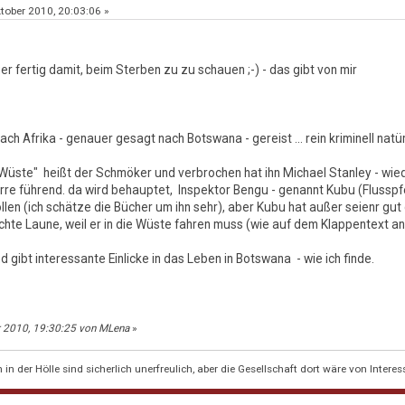
tober 2010, 20:03:06 »
ger fertig damit, beim Sterben zu zu schauen ;-) - das gibt von mir
ach Afrika - genauer gesagt nach Botswana - gereist ... rein kriminell natür
 Wüste" heißt der Schmöker und verbrochen hat ihn Michael Stanley - wied
 irre führend. da wird behauptet, Inspektor Bengu - genannt Kubu (Flussp
len (ich schätze die Bücher um ihn sehr), aber Kubu hat außer seienr gut
chte Laune, weil er in die Wüste fahren muss (wie auf dem Klappentext an
und gibt interessante Einlicke in das Leben in Botswana - wie ich finde.
r 2010, 19:30:25 von MLena
»
n der Hölle sind sicherlich unerfreulich, aber die Gesellschaft dort wäre von Interes