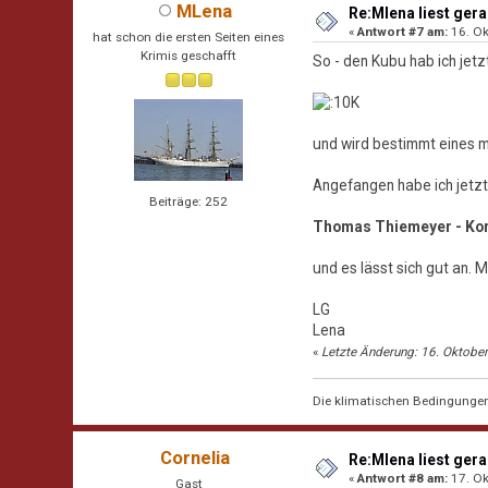
MLena
Re:Mlena liest gerad
«
Antwort #7 am:
16. Ok
hat schon die ersten Seiten eines
Krimis geschafft
So - den Kubu hab ich jetz
und wird bestimmt eines m
Angefangen habe ich jetzt
Beiträge: 252
Thomas Thiemeyer - Ko
und es lässt sich gut an. M
LG
Lena
«
Letzte Änderung: 16. Oktobe
Die klimatischen Bedingungen i
Cornelia
Re:Mlena liest gerad
«
Antwort #8 am:
17. Ok
Gast