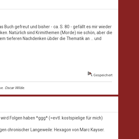
 Buch gefreut und bisher - ca. S. 80 - gefällt es mir wieder
ken. Natürlich sind Krimithemen (Morde) nie schön, aber die
erem tieferen Nachdenken übder die Thematik an ... und
Gespeichert
se.
Oscar Wilde
.
 wird Folgen haben *ggg* (=evtl. kostspielige für mich)
wegen chronischer Langeweile: Hexagon von Marc Kayser.