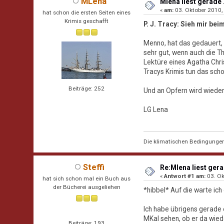
MLena
Mlena liest gerade .
«
am:
03. Oktober 2010,
hat schon die ersten Seiten eines
Krimis geschafft
P. J. Tracy: Sieh mir bei
Menno, hat das gedauert, b
sehr gut, wenn auch die T
Lektüre eines Agatha Chris
Tracys Krimis tun das scho
Beiträge: 252
Und an Opfern wird wieder 
LG Lena
Die klimatischen Bedingungen i
Steffi
Re:Mlena liest gerad
«
Antwort #1 am:
03. Ok
hat sich schon mal ein Buch aus
der Bücherei ausgeliehen
*hibbel* Auf die warte ich
Ich habe übrigens gerade 
MKal sehen, ob er da wie
Beiträge: 193