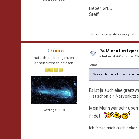
Lieben Gruß
Steffi
The only easy day was yester
mira
Re:Mlena liest gerad
«
Antwort #2 am:
04. Ok
hat schon einen ganzen
Kriminalroman gelesen
Zitat
Wobei ich den tiefschwarzen Hum
Es ist ja auch eine grenz
- ist schon ein Nervenkitze
Mein Mann war sehr überra
Beiträge: 858
findet
Ich freue mich auch schon