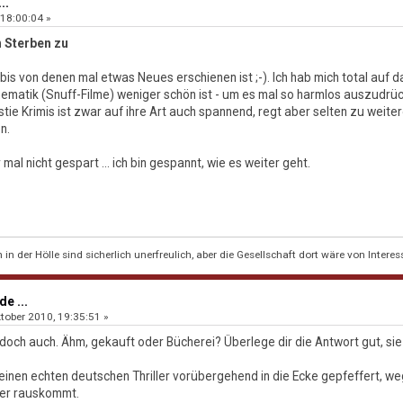
..
 18:00:04 »
m Sterben zu
is von denen mal etwas Neues erschienen ist ;-). Ich hab mich total auf das
hematik (Snuff-Filme) weniger schön ist - um es mal so harmlos auszudrüc
tie Krimis ist zwar auf ihre Art auch spannend, regt aber selten zu weit
n.
mal nicht gespart ... ich bin gespannt, wie es weiter geht.
n der Hölle sind sicherlich unerfreulich, aber die Gesellschaft dort wäre von Interes
e ...
tober 2010, 19:35:51 »
 doch auch. Ähm, gekauft oder Bücherei? Überlege dir die Antwort gut, sie
einen echten deutschen Thriller vorübergehend in die Ecke gepfeffert, 
der rauskommt.