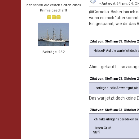
«
Antwort #4 am:
04. Ok
hat schon die ersten Seiten eines
Krimis geschafft
@Cornelia: Bisher bin ich
wenn es mich "überkommt",
Bin gespannt, wie dir das Bu
Zitat von: Steffi am 03. Oktober 
*hibbel* Auf die warte ich doch
Beiträge: 252
Ähm - gekauft ... sozusag
Zitat von: Steffi am 03. Oktober 
Überlege dir die Antwort gut, si
Das war jetzt doch keine 
Zitat von: Steffi am 03. Oktober 
Ich habe übrigens gerade einen 
Lieben Gruß
Steffi