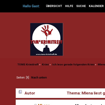
Hallo
Gast
:
ÜBERSICHT
HILFE
SUCHE
KALENDER
TOMS Krimitreff
»
Krimi
»
Ich lese gerade folgenden Krimi
»
Mlena 
Seiten: [
1
]
Nach unten
Autor
Thema: Mlena liest g