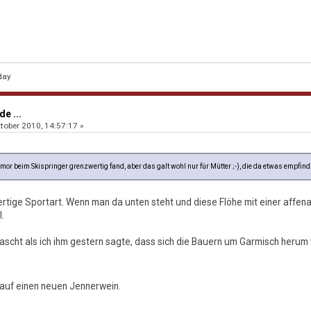
day
e ...
tober 2010, 14:57:17 »
or beim Skispringer grenzwertig fand, aber das galt wohl nur für Mütter ;-), die da etwas empfind
wertige Sportart. Wenn man da unten steht und diese Flöhe mit einer affen
l.
scht als ich ihm gestern sagte, dass sich die Bauern um Garmisch herum 
 auf einen neuen Jennerwein.