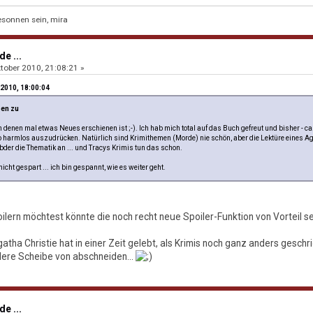
sonnen sein, mira
e ...
tober 2010, 21:08:21 »
 2010, 18:00:04
ben zu
 denen mal etwas Neues erschienen ist ;-). Ich hab mich total auf das Buch gefreut und bisher - ca. 
o harmlos auszudrücken. Natürlich sind Krimithemen (Morde) nie schön, aber die Lektüre eines Aga
der die Thematik an ... und Tracys Krimis tun das schon.
cht gespart ... ich bin gespannt, wie es weiter geht.
oilern möchtest könnte die noch recht neue Spoiler-Funktion von Vorteil s
Agatha Christie hat in einer Zeit gelebt, als Krimis noch ganz anders ges
dere Scheibe von abschneiden...
e ...