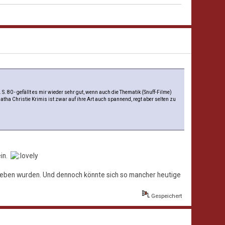
S. 80 - gefällt es mir wieder sehr gut, wenn auch die Thematik (Snuff-Filme)
tha Christie Krimis ist zwar auf ihre Art auch spannend, regt aber selten zu
ein.
chrieben wurden. Und dennoch könnte sich so mancher heutige
Gespeichert