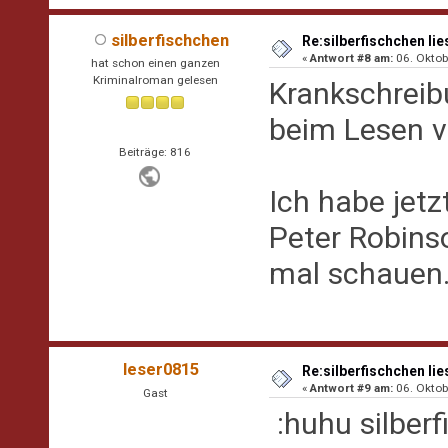
silberfischchen
Re:silberfischchen lie
«
Antwort #8 am:
06. Oktob
hat schon einen ganzen
Kriminalroman gelesen
Krankschreib
beim Lesen v
Beiträge: 816
Ich habe jet
Peter Robinso
mal schauen.
leser0815
Re:silberfischchen lie
«
Antwort #9 am:
06. Oktob
Gast
:huhu silberf