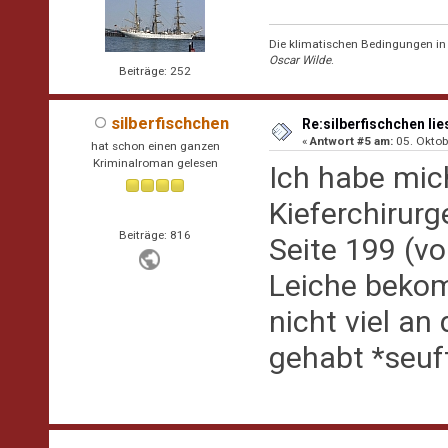
Die klimatischen Bedingungen in d
Oscar Wilde
.
Beiträge: 252
silberfischchen
Re:silberfischchen lie
«
Antwort #5 am:
05. Oktob
hat schon einen ganzen
Kriminalroman gelesen
Ich habe mic
Kieferchirur
Beiträge: 816
Seite 199 (v
Leiche bekom
nicht viel an
gehabt *seuf