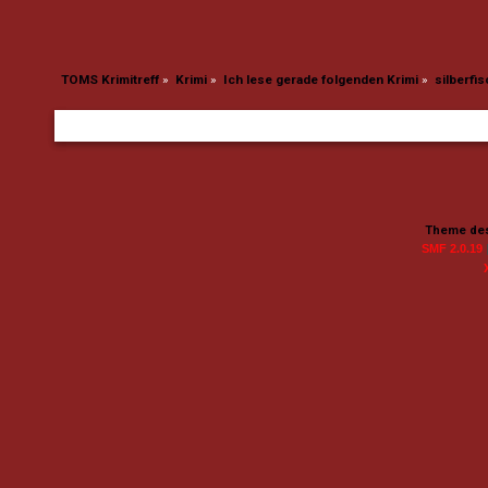
TOMS Krimitreff
»
Krimi
»
Ich lese gerade folgenden Krimi
»
silberfis
Theme des
SMF 2.0.19