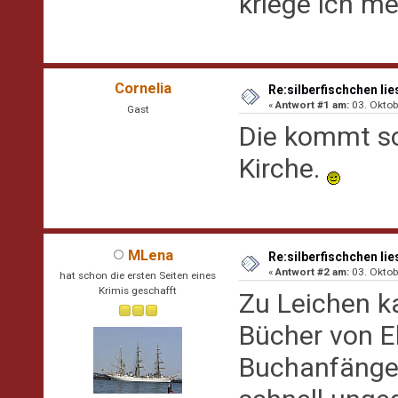
kriege ich me
Cornelia
Re:silberfischchen lie
«
Antwort #1 am:
03. Oktob
Gast
Die kommt so
Kirche.
MLena
Re:silberfischchen lie
«
Antwort #2 am:
03. Oktob
hat schon die ersten Seiten eines
Krimis geschafft
Zu Leichen ka
Bücher von E
Buchanfänge