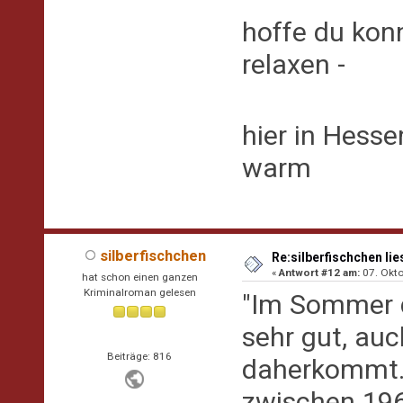
hoffe du kon
relaxen -
hier in Hess
warm
silberfischchen
Re:silberfischchen lie
«
Antwort #12 am:
07. Okto
hat schon einen ganzen
Kriminalroman gelesen
"Im Sommer de
sehr gut, au
Beiträge: 816
daherkommt. 
zwischen 196