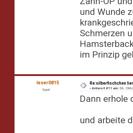
Zahn-OP und 
und Wunde z
krankgeschrie
Schmerzen un
Hamsterbacke
im Prinzip ge
leser0815
Re:silberfischchen lie
«
Antwort #11 am:
06. Okto
Gast
Dann erhole 
und arbeite 