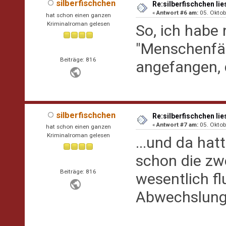
silberfischchen
Re:silberfischchen lie
«
Antwort #6 am:
05. Oktob
hat schon einen ganzen
Kriminalroman gelesen
So, ich habe
"Menschenfän
Beiträge: 816
angefangen, 
silberfischchen
Re:silberfischchen lie
«
Antwort #7 am:
05. Oktob
hat schon einen ganzen
Kriminalroman gelesen
...und da hat
schon die zwe
Beiträge: 816
wesentlich fl
Abwechslung 