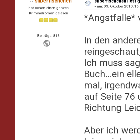
silberfischchen
silberfischchen liest 
«
am:
03. Oktober 2010, 16:
hat schon einen ganzen
Kriminalroman gelesen
*Angstfalle*
Beiträge: 816
In den ander
reingeschaut
Ich muss sage
Buch...ein el
mal, irgendwan
auf Seite 76 
Richtung Leic
Aber ich werd