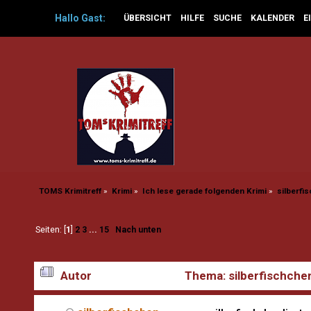
Hallo
Gast
:
ÜBERSICHT
HILFE
SUCHE
KALENDER
E
TOMS Krimitreff
»
Krimi
»
Ich lese gerade folgenden Krimi
»
silberfis
Seiten: [
1
]
2
3
...
15
Nach unten
Autor
Thema: silberfischchen