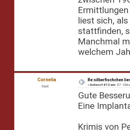
Ermittlungen
liest sich, a
stattfinden, 
Manchmal mus
welchem Jahr
Cornelia
Re:silberfischchen lie
«
Antwort #13 am:
07. Okto
Gast
Gute Besseru
Eine Implanta
Krimis von Pe