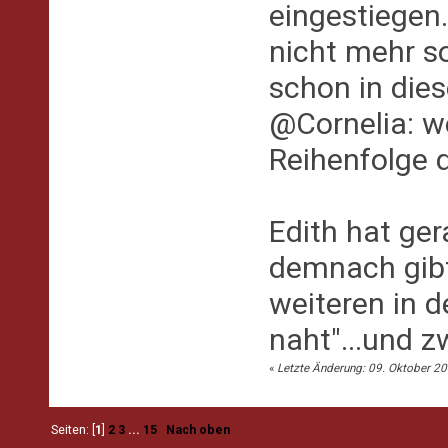
eingestiegen
nicht mehr so
schon in dies
@Cornelia: w
Reihenfolge
Edith hat ge
demnach gibt
weiteren in 
naht"...und 
«
Letzte Änderung: 09. Oktober 20
Seiten: [
1
]
2
3
...
15
Nach oben