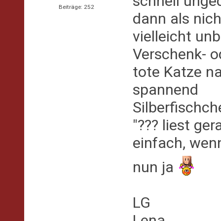
schnell unge
Beiträge: 252
dann als nic
vielleicht un
Verschenk- o
tote Katze na
spannend
Silberfischch
"??? liest ger
einfach, wenn
nun ja
LG
Lena