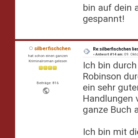
bin auf dein 
gespannt!
silberfischchen
Re:silberfischchen lie
«
Antwort #14 am:
09. Okto
hat schon einen ganzen
Kriminalroman gelesen
Ich bin durc
Robinson durc
Beiträge: 816
ein sehr guter
Handlungen 
ganze Buch a
Ich bin mit d