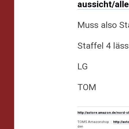
aussicht/all
Muss also Sta
Staffel 4 läs
LG
TOM
http://astore.amazon.de/nord-
TOMS Amazonshop :
http://as
den