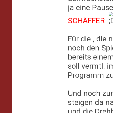
ja eine Paus
SCHÄFFER
Für die , die
noch den Spie
bereits eine
soll vermtl.
Programm zu 
Und noch z
steigen da n
und die Dre