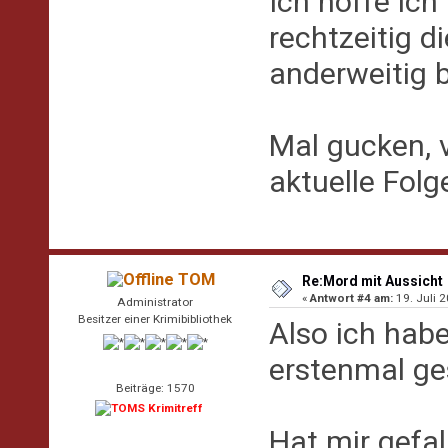
Ich hoffe ic
rechtzeitig d
anderweitig bl
Mal gucken, v
aktuelle Fol
TOM
Re:Mord mit Aussicht
«
Antwort #4 am:
19. Juli 2
Administrator
Besitzer einer Krimibibliothek
Also ich hab
erstenmal ge
Beiträge: 1570
Hat mir gefal