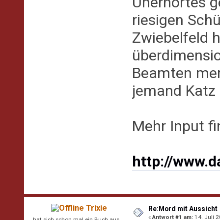
Unerhörtes ge
riesigen Sch
Zwiebelfeld 
überdimensio
Beamten merk
jemand Katz 
Mehr Input fi
http://www.d
Trixie
Re:Mord mit Aussicht
«
Antwort #1 am:
14. Juli 2
hat sich schon mal ein Buch aus