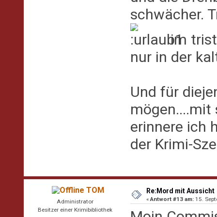
schwächer. T
im tris
nur in der ka
Und für dieje
mögen....mit
erinnere ich 
der Krimi-S
TOM
Re:Mord mit Aussicht
«
Antwort #13 am:
15. Sept
Administrator
Besitzer einer Krimibibliothek
Moin Commis