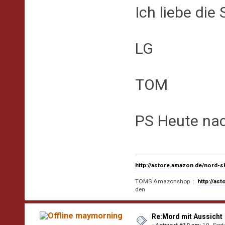
Ich liebe die 
LG
TOM
PS Heute nac
http://astore.amazon.de/nord-
TOMS Amazonshop :
http://as
den
maymorning
Re:Mord mit Aussicht
«
Antwort #10 am:
10. Sept