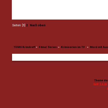
Seiten: [
1
]
2
Nach oben
TOMS Krimitreff
»
Filme/ Serien 
»
Krimiserien im TV  
»
Mord mit Aus
Theme des
SMF 2.0.19