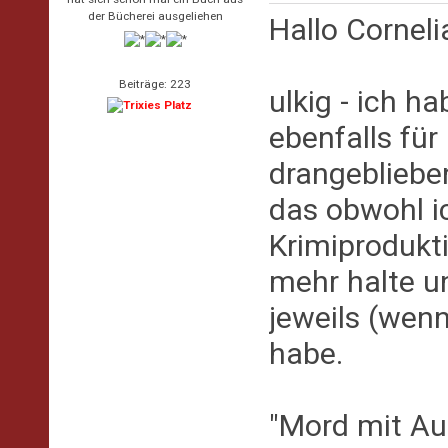
der Bücherei ausgeliehen
Hallo Corneli
Beiträge: 223
ulkig - ich h
ebenfalls fü
drangeblieben
das obwohl i
Krimiprodukti
mehr halte u
jeweils (wen
habe.
"Mord mit Aus