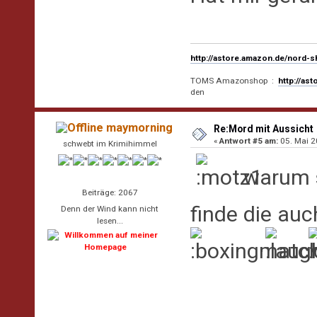
http://astore.amazon.de/nord-
TOMS Amazonshop :
http://as
den
maymorning
Re:Mord mit Aussicht
«
Antwort #5 am:
05. Mai 2
schwebt im Krimihimmel
warum sc
Beiträge: 2067
finde die auch
Denn der Wind kann nicht
lesen...