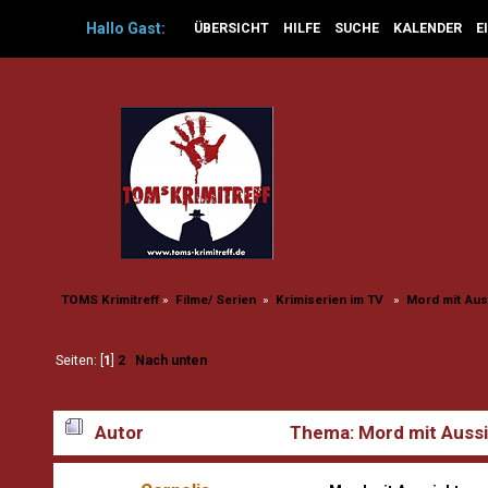
Hallo
Gast
:
ÜBERSICHT
HILFE
SUCHE
KALENDER
E
TOMS Krimitreff
»
Filme/ Serien 
»
Krimiserien im TV  
»
Mord mit Aus
Seiten: [
1
]
2
Nach unten
Autor
Thema: Mord mit Aussi