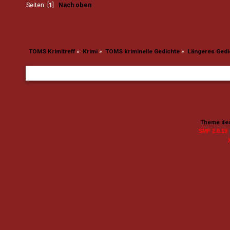
Seiten: [
1
]
Nach oben
TOMS Krimitreff
»
Krimi
»
TOMS kriminelle Gedichte
»
Längeres Gedi
Theme des
SMF 2.0.19