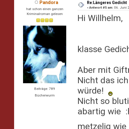
Pandora
Re:Längeres Gedicht
«
Antwort #5 am:
06. Juni 
hat schon einen ganzen
Kriminalroman gelesen
Hi Willhelm,
klasse Gedic
Aber mit Gif
Nicht das ic
würde!
Beiträge: 789
Bücherwurm
Nicht so blu
abartig wie :
metzelig wi