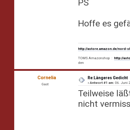
PS
Hoffe es gefä
http://astore.amazon.de/nord-
TOMS Amazonshop :
http://as
den
Cornelia
Re:Längeres Gedicht
«
Antwort #1 am:
06. Juni 
Gast
Teilweise lä
nicht vermis