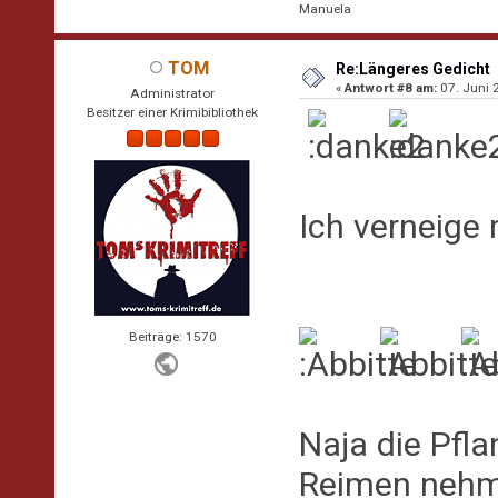
Manuela
TOM
Re:Längeres Gedicht
«
Antwort #8 am:
07. Juni 
Administrator
Besitzer einer Krimibibliothek
Ich verneige
Beiträge: 1570
Naja die Pfla
Reimen nehme