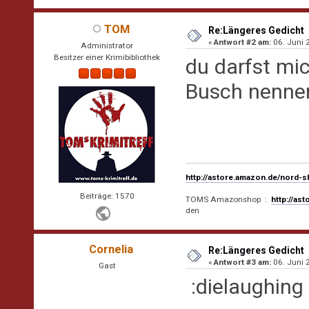
TOM
Re:Längeres Gedicht
«
Antwort #2 am:
06. Juni 
Administrator
Besitzer einer Krimibibliothek
du darfst mi
Busch nenne
http://astore.amazon.de/nord-
Beiträge: 1570
TOMS Amazonshop :
http://as
den
Cornelia
Re:Längeres Gedicht
«
Antwort #3 am:
06. Juni 
Gast
:dielaughing