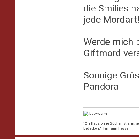
die Smilies h
jede Mordart
Werde mich b
Giftmord ver
Sonnige Grü
Pandora
"Ein Haus ohne Bücher ist arm, 
bedecken." Hermann Hesse