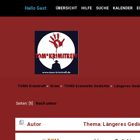
Hallo
Gast
:
ÜBERSICHT
HILFE
SUCHE
KALENDER
E
TOMS Krimitreff
»
Krimi
»
TOMS kriminelle Gedichte
»
Längeres Gedi
Seiten: [
1
]
Nach unten
Autor
Thema: Längeres Gedic