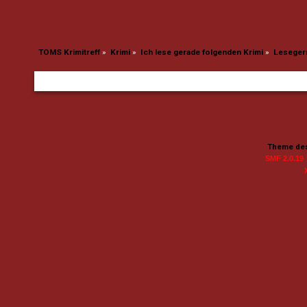
TOMS Krimitreff
»
Krimi
»
Ich lese gerade folgenden Krimi
»
Lesegern
Theme des
SMF 2.0.19