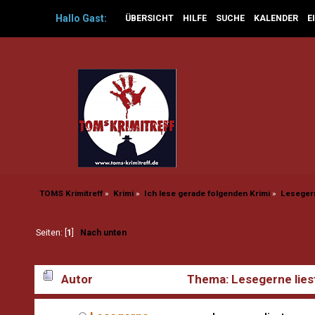
Hallo
Gast
:
ÜBERSICHT
HILFE
SUCHE
KALENDER
E
TOMS Krimitreff
»
Krimi
»
Ich lese gerade folgenden Krimi
»
Lesegern
Seiten: [
1
]
Nach unten
Autor
Thema: Lesegerne lies