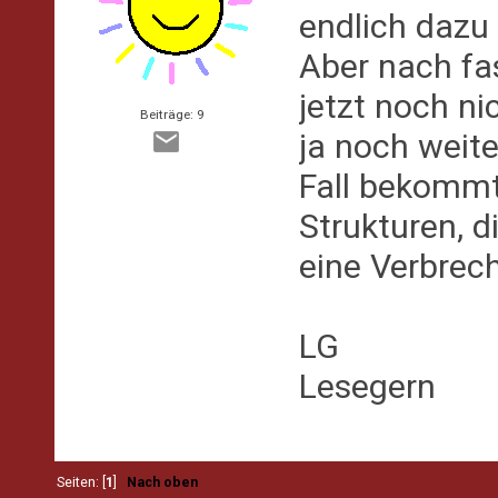
endlich dazu
Aber nach fa
jetzt noch n
Beiträge: 9
ja noch weite
Fall bekommt
Strukturen, d
eine Verbrech
LG
Lesegern
Seiten: [
1
]
Nach oben