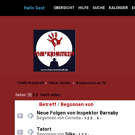
Hallo
Gast
:
ÜBERSICHT
HILFE
SUCHE
KALENDER
E
TOMS Krimitreff
»
Filme/ Serien 
»
Krimiserien im TV  
Seiten: [
1
]
2
3
Nach unten
Betreff
/
Begonnen von
Neue Folgen von Inspektor Barnaby
Begonnen von Cornelia
«
1
2
3
...
5
»
Tatort
Begonnen von
Silke
«
1
2
3
»