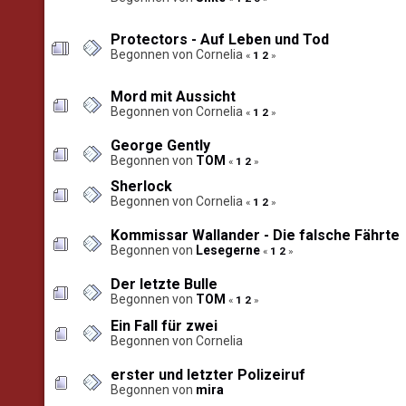
Protectors - Auf Leben und Tod
Begonnen von Cornelia
«
1
2
»
Mord mit Aussicht
Begonnen von Cornelia
«
1
2
»
George Gently
Begonnen von
TOM
«
1
2
»
Sherlock
Begonnen von Cornelia
«
1
2
»
Kommissar Wallander - Die falsche Fährte
Begonnen von
Lesegerne
«
1
2
»
Der letzte Bulle
Begonnen von
TOM
«
1
2
»
Ein Fall für zwei
Begonnen von Cornelia
erster und letzter Polizeiruf
Begonnen von
mira