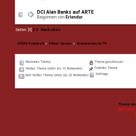
DCI Alan Banks auf ARTE
Begonnen von
Erlendur
Seiten: [
1
]
2
3
Nach oben
TOMS Krimitreff
»
Filme/ Serien 
»
Krimiserien im TV  
Normales Thema
Thema geschlossen
Fixiertes Thema
Heißes Thema (mehr als 15 Antworten)
Umfrage
Sehr heißes Thema (mehr als 25 Antworten)
Theme des
SMF 2.0.19