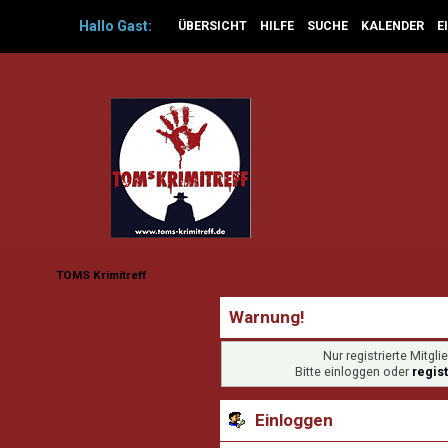
Hallo
Gast
:
ÜBERSICHT
HILFE
SUCHE
KALENDER
E
TOMS Krimitreff
Warnung!
Nur registrierte Mitgl
Bitte einloggen oder
regis
Einloggen