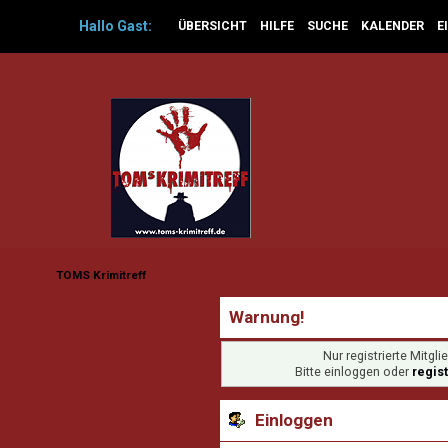
Hallo
Gast
:
ÜBERSICHT
HILFE
SUCHE
KALENDER
E
TOMS Krimitreff
Warnung!
Nur registrierte Mitgl
Bitte einloggen oder
regis
Einloggen