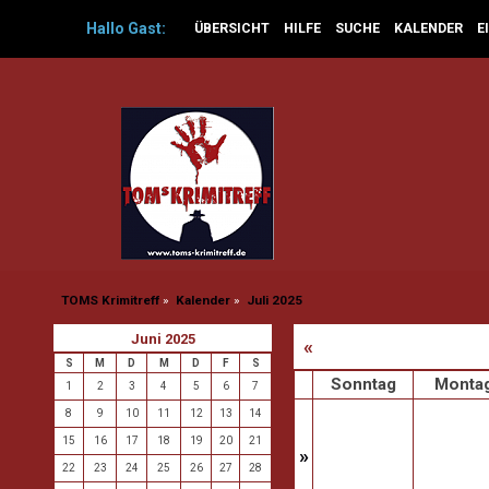
Hallo
Gast
:
ÜBERSICHT
HILFE
SUCHE
KALENDER
E
TOMS Krimitreff
»
Kalender
»
Juli 2025
Juni 2025
«
S
M
D
M
D
F
S
Sonntag
Monta
1
2
3
4
5
6
7
8
9
10
11
12
13
14
15
16
17
18
19
20
21
»
22
23
24
25
26
27
28