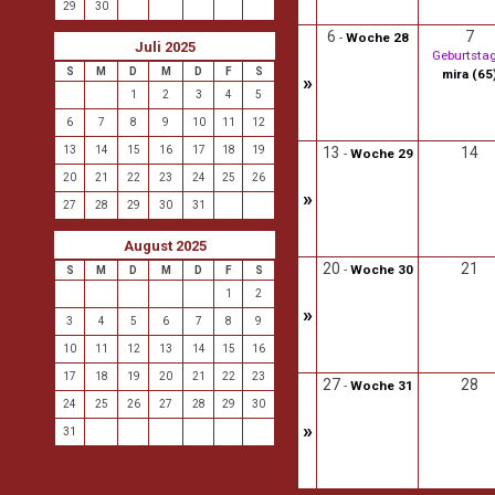
29
30
6
7
-
Woche 28
Juli 2025
Geburtstag
S
M
D
M
D
F
S
mira (65
»
1
2
3
4
5
6
7
8
9
10
11
12
13
14
15
16
17
18
19
13
14
-
Woche 29
20
21
22
23
24
25
26
»
27
28
29
30
31
August 2025
20
21
-
Woche 30
S
M
D
M
D
F
S
1
2
»
3
4
5
6
7
8
9
10
11
12
13
14
15
16
17
18
19
20
21
22
23
27
28
-
Woche 31
24
25
26
27
28
29
30
»
31